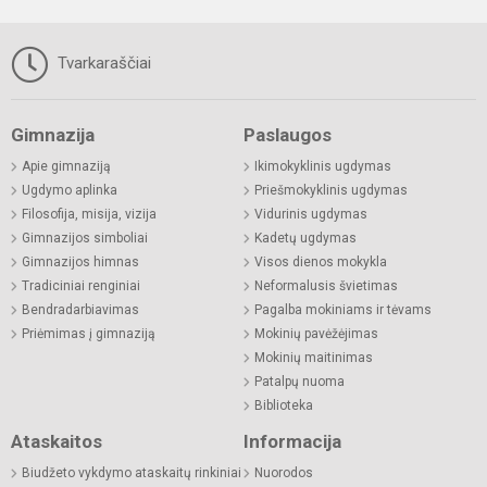
Tvarkaraščiai
Gimnazija
Paslaugos
Apie gimnaziją
Ikimokyklinis ugdymas
Ugdymo aplinka
Priešmokyklinis ugdymas
Filosofija, misija, vizija
Vidurinis ugdymas
Gimnazijos simboliai
Kadetų ugdymas
Gimnazijos himnas
Visos dienos mokykla
Tradiciniai renginiai
Neformalusis švietimas
Bendradarbiavimas
Pagalba mokiniams ir tėvams
Priėmimas į gimnaziją
Mokinių pavėžėjimas
Mokinių maitinimas
Patalpų nuoma
Biblioteka
Ataskaitos
Informacija
Biudžeto vykdymo ataskaitų rinkiniai
Nuorodos