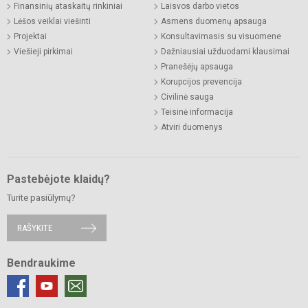
Finansinių ataskaitų rinkiniai
Laisvos darbo vietos
Lėšos veiklai viešinti
Asmens duomenų apsauga
Projektai
Konsultavimasis su visuomene
Viešieji pirkimai
Dažniausiai užduodami klausimai
Pranešėjų apsauga
Korupcijos prevencija
Civilinė sauga
Teisinė informacija
Atviri duomenys
Pastebėjote klaidų?
Turite pasiūlymų?
RAŠYKITE
Bendraukime