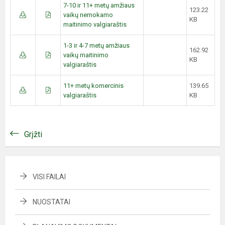
7-10 ir 11+ metų amžiaus
123.22
vaikų nemokamo
KB
maitinimo valgiaraštis
1-3 ir 4-7 metų amžiaus
162.92
vaikų maitinimo
KB
valgiaraštis
11+ metų komercinis
139.65
valgiaraštis
KB
Grįžti
VISI FAILAI
NUOSTATAI