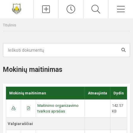
Paieška
Men
Titulinis
Mokinių maitinimas
Mokinių maitinimas
Atnaujinta
Dydis
Maitinimo organizavimo
142.57
tvarkos aprašas
KB
Valgiaraščiai