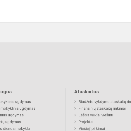
augos
Ataskaitos
okyklinis ugdymas
Biudžeto vykdymo ataskaitų rin
šmokyklinis ugdymas
Finansinių ataskaitų rinkiniai
rinis ugdymas
Lėšos veiklai viešinti
etų ugdymas
Projektai
s dienos mokykla
Viešieji pirkimai