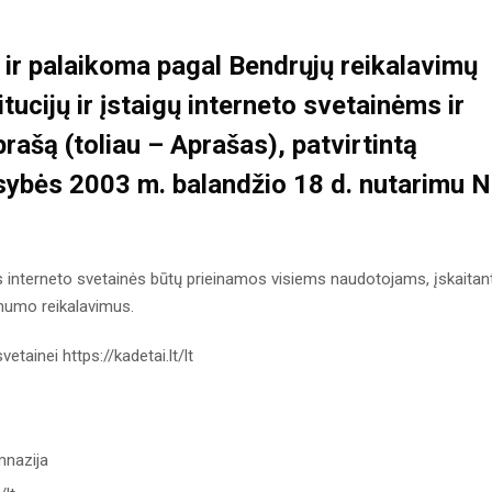
a ir palaikoma pagal
Bendrųjų reikalavimų
itucijų ir įstaigų interneto svetainėms ir
prašą
(toliau – Aprašas), patvirtintą
ybės 2003 m. balandžio 18 d. nutarimu N
aus interneto svetainės būtų prieinamos visiems naudotojams, įskaitan
amumo reikalavimus.
etainei https://kadetai.lt/lt
mnazija