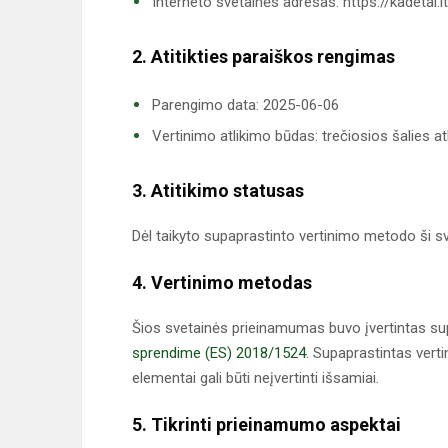
Interneto svetainės adresas: https://kadetai.lt
2. Atitikties paraiškos rengimas
Parengimo data: 2025-06-06
Vertinimo atlikimo būdas: trečiosios šalies at
3. Atitikimo statusas
Dėl taikyto supaprastinto vertinimo metodo ši sv
4. Vertinimo metodas
Šios svetainės prieinamumas buvo įvertintas su
sprendime (ES) 2018/1524
. Supaprastintas verti
elementai gali būti neįvertinti išsamiai.
5. Tikrinti prieinamumo aspektai