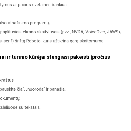
atymus ar pačios svetainės įrankius;
balso atpažinimo programą;
 paplitusiais ekrano skaitytuvais (pvz., NVDA, VoiceOver, JAWS);
s-serif) šriftą Roboto, kuris užtikrina gerą skaitomumą.
ai ir turinio kūrėjai stengiasi pakeisti įpročius
kraštus;
skite čia“, „nuoroda" ir panašiai;
dokumentų;
slėliuose su tekstais.