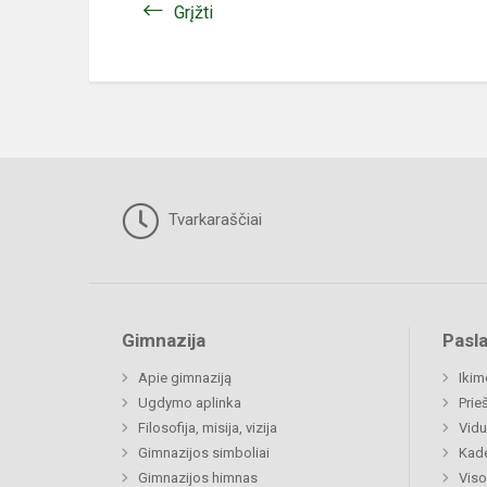
Grįžti
Tvarkaraščiai
Gimnazija
Pasl
Apie gimnaziją
Ikim
Ugdymo aplinka
Prie
Filosofija, misija, vizija
Vidu
Gimnazijos simboliai
Kad
Gimnazijos himnas
Viso