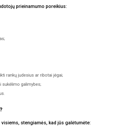
audotojų prieinamumo poreikius:
as;
i rankų judesius ar ribotai jėgai;
ai sukėlimo galimybes;
us.
e?
 visiems, stengiamės, kad jūs galėtumėte: