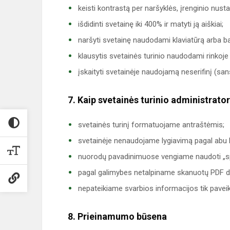
keisti kontrastą per naršyklės, įrenginio nust
išdidinti svetainę iki 400% ir matyti ją aiškiai;
naršyti svetainę naudodami klaviatūrą arba 
klausytis svetainės turinio naudodami rinkoje
įskaityti svetainėje naudojamą neserifinį (san
7. Kaip svetainės turinio administratori
svetainės turinį formatuojame antraštėmis;
svetainėje nenaudojame lygiavimą pagal abu 
nuorodų pavadinimuose vengiame naudoti „spau
pagal galimybes netalpiname skanuotų PDF 
nepateikiame svarbios informacijos tik paveik
8. Prieinamumo būsena