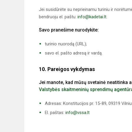
Jei susidūrėte su neprieinamu turiniu ir norėtumė
bendruoju el. paštu:
info@kadetai.lt
.
Savo pranešime nurodykite:
turinio nuorodą (URL);
savo el. pašto adresą ir vardą.
10. Pareigos vykdymas
Jei manote, kad mūsų svetainė neatitinka a
Valstybės skaitmeninių sprendimų agentūr
Adresas: Konstitucijos pr. 15-89, 09319 Vilni
El. paštas:
info@vssa.lt