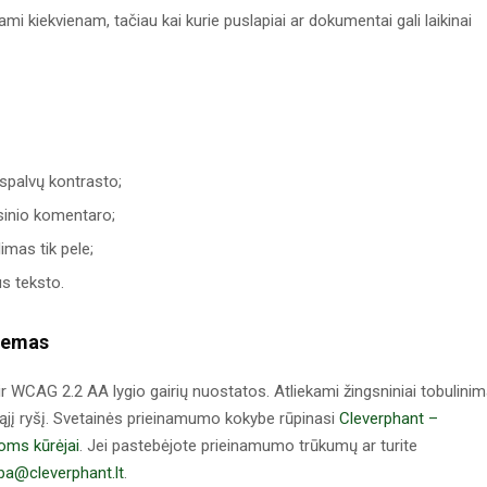
ami kiekvienam, tačiau kai kurie puslapiai ar dokumentai gali laikinai
 spalvų kontrasto;
arsinio komentaro;
imas tik pele;
us teksto.
blemas
r WCAG 2.2 AA lygio gairių nuostatos. Atliekami žingsniniai tobulinim
ąjį ryšį. Svetainės prieinamumo kokybe rūpinasi
Cleverphant –
goms kūrėjai
. Jei pastebėjote prieinamumo trūkumų ar turite
ba@cleverphant.lt
.