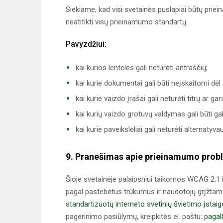
Siekiame, kad visi svetainės puslapiai būtų priein
neatitikti visų prieinamumo standartų.
Pavyzdžiui:
kai kurios lentelės gali neturėti antraščių;
kai kurie dokumentai gali būti neįskaitomi dėl
kai kurie vaizdo įrašai gali neturėti titrų ar g
kai kurių vaizdo grotuvų valdymas gali būti gal
kai kurie paveikslėliai gali neturėti alternatyva
9. Pranešimas apie prieinamumo pro
Šioje svetainėje palaipsniui taikomos WCAG 2.1 i
pagal pastebėtus trūkumus ir naudotojų grįžtam
standartizuotų interneto svetinių švietimo įstai
pagerinimo pasiūlymų, kreipkitės el. paštu:
pagal