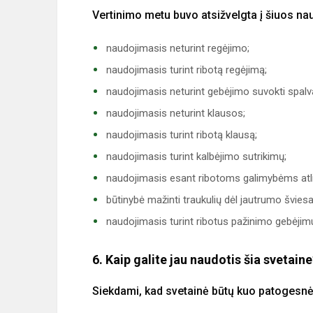
Vertinimo metu buvo atsižvelgta į šiuos n
naudojimasis neturint regėjimo;
naudojimasis turint ribotą regėjimą;
naudojimasis neturint gebėjimo suvokti spalv
naudojimasis neturint klausos;
naudojimasis turint ribotą klausą;
naudojimasis turint kalbėjimo sutrikimų;
naudojimasis esant ribotoms galimybėms atlikt
būtinybė mažinti traukulių dėl jautrumo švies
naudojimasis turint ribotus pažinimo gebėjim
6. Kaip galite jau naudotis šia svetain
Siekdami, kad svetainė būtų kuo patogesnė