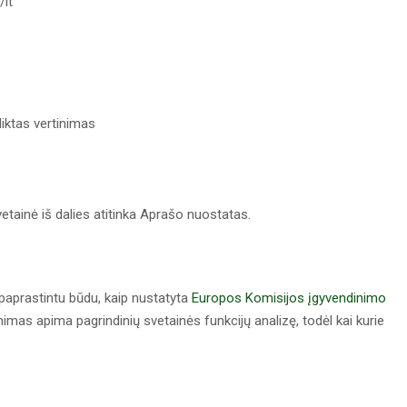
/lt
liktas vertinimas
etainė iš dalies atitinka Aprašo nuostatas.
paprastintu būdu, kaip nustatyta
Europos Komisijos įgyvendinimo
nimas apima pagrindinių svetainės funkcijų analizę, todėl kai kurie