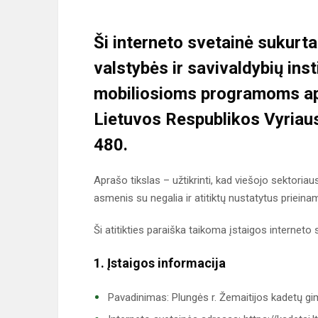
Ši interneto svetainė sukurt
valstybės ir savivaldybių inst
mobiliosioms programoms a
Lietuvos Respublikos Vyriaus
480.
Aprašo tikslas – užtikrinti, kad viešojo sektori
asmenis su negalia ir atitiktų nustatytus priein
Ši atitikties paraiška taikoma įstaigos interneto sv
1. Įstaigos informacija
Pavadinimas: Plungės r. Žemaitijos kadetų gi