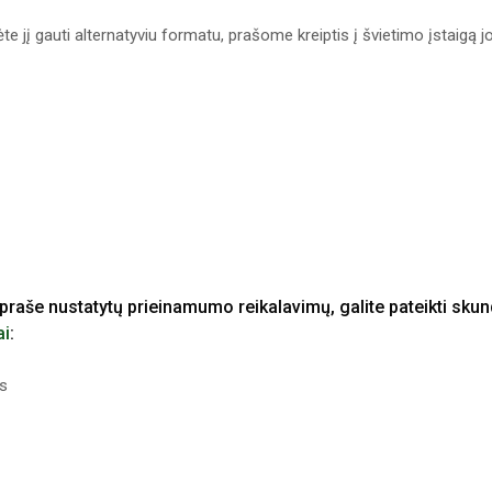
te jį gauti alternatyviu formatu, prašome kreiptis į švietimo įstaigą j
praše nustatytų prieinamumo reikalavimų, galite pateikti sku
ai
:
us