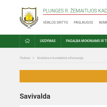
PLUNGĖS R. ŽEMAITIJOS KA
VEIKLOS SRITYS
PASLAUGOS
ADMI
PRADŽIA
UGDYMAS
PAGALBA MOKINIAMS IR 
Titulinis
Struktūra ir kontaktinė informacija
Savivalda