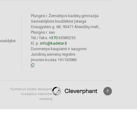
Plungės r. Žemaitijos kadetų gimnazija
Savivaldybės biudžetinė įstaiga
Draugystės g. 6B, 90471 Alsėdžių mstl.,
Plungės r. sav.
Tel./ faks.
+370
65585255
vivaldybė
El. p.
info@kadetai.lt
Duomenys kaupiami ir saugomi
Juridinių asmenų registre
Įmonės kodas 191130983
Sumanus būdas atnaujinti
mokyklos interneto
svetainę