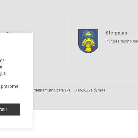
Steigėjas
raukime
Plungės rajono sa
ums
ir
 jūs
s, prašome
os.
Prieinamumo paraiška
Slapukų valdymas
INKU