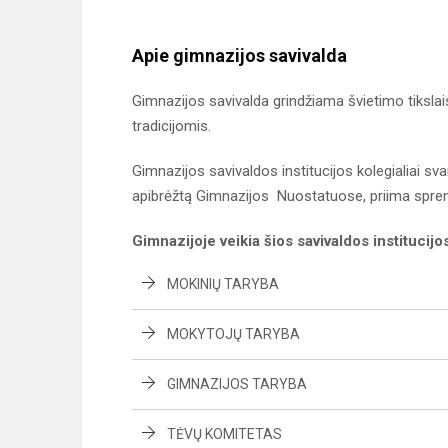
Apie gimnazijos savivalda
Gimnazijos savivalda grindžiama švietimo tiksla
tradicijomis.
Gimnazijos savivaldos institucijos kolegialiai sv
apibrėžtą Gimnazijos Nuostatuose, priima spren
Gimnazijoje veikia šios savivaldos institucij
MOKINIŲ TARYBA
MOKYTOJŲ TARYBA
GIMNAZIJOS TARYBA
TĖVŲ KOMITETAS