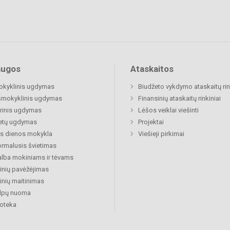
augos
Ataskaitos
okyklinis ugdymas
Biudžeto vykdymo ataskaitų rin
šmokyklinis ugdymas
Finansinių ataskaitų rinkiniai
rinis ugdymas
Lėšos veiklai viešinti
etų ugdymas
Projektai
s dienos mokykla
Viešieji pirkimai
rmalusis švietimas
lba mokiniams ir tėvams
nių pavėžėjimas
nių maitinimas
alpų nuoma
ioteka