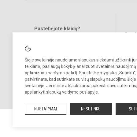
Pastebėjote klaidų?
Bend
Turite pasiūlymų?
RAŠYKITE
Šioje svetainėje naudojame slapukus siekdami užtikrinti j
teikiamų paslaugų kokybę, analizuoti svetainės naudojimą 
optimizuoti naršymo patirtį. Spustelėję mygtuką „Sutinku“,
patvirtinate, kad sutinkate su visų slapukų naudojimu šioje
svetainėje. Jei norite atšaukti arba pakeisti savo sutikimu
© 2025. Plungės r. Žemaitijos kadetų gimnazija. Visos teisės saugom
apsilankyti
slapukų valdymo puslapyje
.
Kopijuoti turinį be raštiško įstaigos administracijos sutikimo griežtai
draudžiama.
NUSTATYMAI
NESUTINKU
SUT