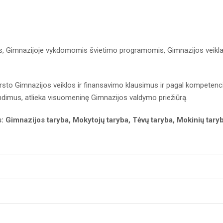
is, Gimnazijoje vykdomomis švietimo programomis, Gimnazijos veikla 
arsto Gimnazijos veiklos ir finansavimo klausimus ir pagal kompetenci
dimus, atlieka visuomeninę Gimnazijos valdymo priežiūrą.
os: Gimnazijos taryba, Mokytojų taryba, Tėvų taryba, Mokinių tary