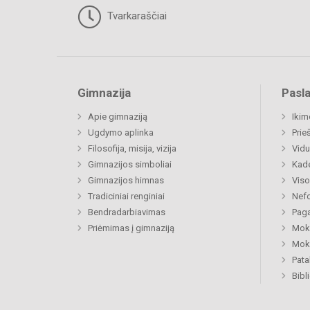
Tvarkaraščiai
Gimnazija
Pasl
Apie gimnaziją
Ikim
Ugdymo aplinka
Prie
Filosofija, misija, vizija
Vidu
Gimnazijos simboliai
Kad
Gimnazijos himnas
Viso
Tradiciniai renginiai
Nefo
Bendradarbiavimas
Paga
Priėmimas į gimnaziją
Moki
Moki
Pat
Bibl