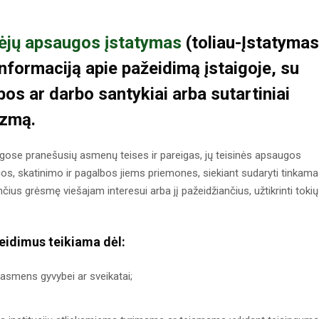
šėjų apsaugos įstatymas
(toliau-Įstatymas
informaciją apie pažeidimą įstaigoje, su
ybos ar darbo santykiai arba sutartiniai
izmą.
igose pranešusių asmenų teises ir pareigas, jų teisinės apsaugos
os, skatinimo ir pagalbos jiems priemones, siekiant sudaryti tinkam
čius grėsmę viešajam interesui arba jį pažeidžiančius, užtikrinti tokių
žeidimus teikiama dėl:
asmens gyvybei ar sveikatai;