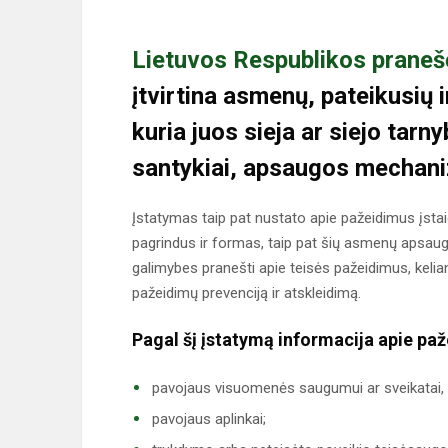
Lietuvos Respublikos prane
įtvirtina asmenų, pateikusių 
kuria juos sieja ar siejo tarn
santykiai, apsaugos mechan
Įstatymas taip pat nustato apie pažeidimus įsta
pagrindus ir formas, taip pat šių asmenų apsaug
galimybes pranešti apie teisės pažeidimus, kelian
pažeidimų prevenciją ir atskleidimą.
Pagal šį įstatymą informacija apie pa
pavojaus visuomenės saugumui ar sveikatai, 
pavojaus aplinkai;