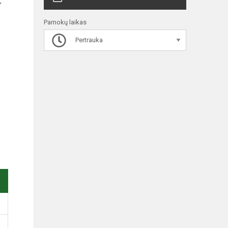
;
Pamokų laikas
Pertrauka