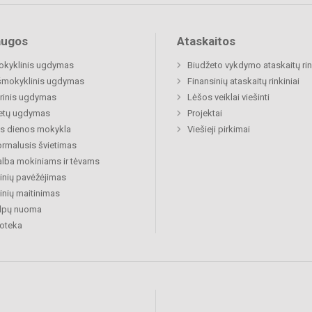
augos
Ataskaitos
okyklinis ugdymas
Biudžeto vykdymo ataskaitų rin
šmokyklinis ugdymas
Finansinių ataskaitų rinkiniai
rinis ugdymas
Lėšos veiklai viešinti
etų ugdymas
Projektai
s dienos mokykla
Viešieji pirkimai
rmalusis švietimas
lba mokiniams ir tėvams
nių pavėžėjimas
nių maitinimas
alpų nuoma
ioteka