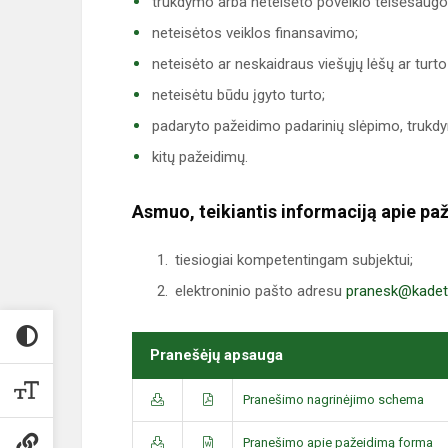
trukdymo arba neteisėto poveikio teisėsaugo
neteisėtos veiklos finansavimo;
neteisėto ar neskaidraus viešųjų lėšų ar turt
neteisėtu būdu įgyto turto;
padaryto pažeidimo padarinių slėpimo, trukdy
kitų pažeidimų.
Asmuo, teikiantis informaciją apie paže
tiesiogiai kompetentingam subjektui;
elektroninio pašto adresu
pranesk@kadeta
Pranešėjų apsauga
Pranešimo nagrinėjimo schema
Pranešimo apie pažeidimą forma