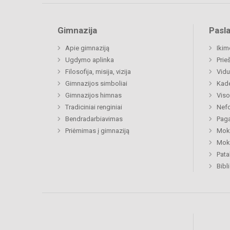
Gimnazija
Pasl
Apie gimnaziją
Ikim
Ugdymo aplinka
Prie
Filosofija, misija, vizija
Vidu
Gimnazijos simboliai
Kad
Gimnazijos himnas
Viso
Tradiciniai renginiai
Nefo
Bendradarbiavimas
Paga
Priėmimas į gimnaziją
Moki
Moki
Pat
Bibl