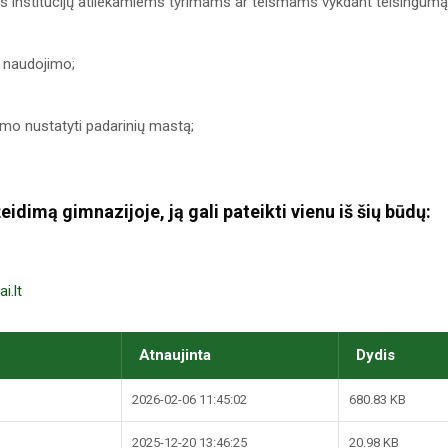
s institucijų atliekamiems tyrimams ar teismams vykdant teisingumą
o naudojimo;
mo nustatyti padarinių mastą;
idimą gimnazijoje, ją gali pateikti vienu iš šių būdų:
i.lt
Atnaujinta
Dydis
2026-02-06 11:45:02
680.83 KB
2025-12-20 13:46:25
20.98 KB