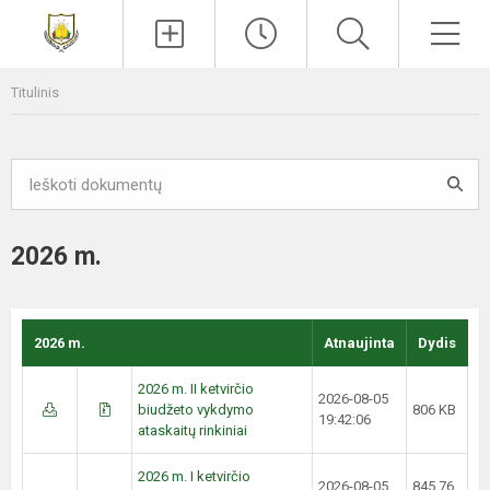
Paieška
Men
Titulinis
2026 m.
2026 m.
Atnaujinta
Dydis
2026 m. II ketvirčio
2026-08-05
biudžeto vykdymo
806 KB
19:42:06
ataskaitų rinkiniai
2026 m. I ketvirčio
2026-08-05
845.76