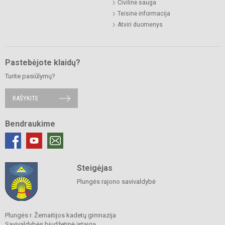
Civilinė sauga
Teisinė informacija
Atviri duomenys
Pastebėjote klaidų?
Turite pasiūlymų?
RAŠYKITE
Bendraukime
Steigėjas
Plungės rajono savivaldybė
Plungės r. Žemaitijos kadetų gimnazija
Savivaldybės biudžetinė įstaiga