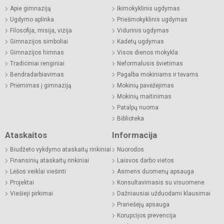
Apie gimnaziją
Ikimokyklinis ugdymas
Ugdymo aplinka
Priešmokyklinis ugdymas
Filosofija, misija, vizija
Vidurinis ugdymas
Gimnazijos simboliai
Kadetų ugdymas
Gimnazijos himnas
Visos dienos mokykla
Tradiciniai renginiai
Neformalusis švietimas
Bendradarbiavimas
Pagalba mokiniams ir tėvams
Priėmimas į gimnaziją
Mokinių pavėžėjimas
Mokinių maitinimas
Patalpų nuoma
Biblioteka
Ataskaitos
Informacija
Biudžeto vykdymo ataskaitų rinkiniai
Nuorodos
Finansinių ataskaitų rinkiniai
Laisvos darbo vietos
Lėšos veiklai viešinti
Asmens duomenų apsauga
Projektai
Konsultavimasis su visuomene
Viešieji pirkimai
Dažniausiai užduodami klausimai
Pranešėjų apsauga
Korupcijos prevencija