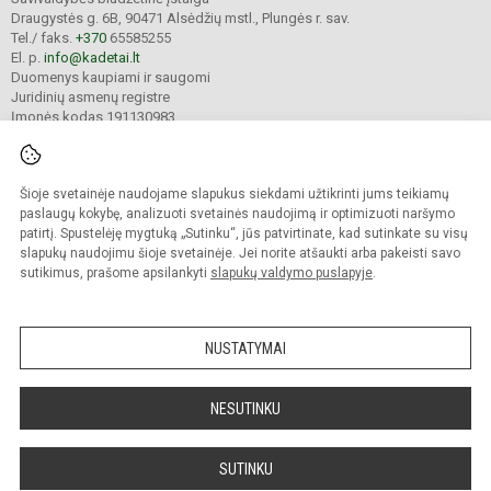
Draugystės g. 6B, 90471 Alsėdžių mstl., Plungės r. sav.
Tel./ faks.
+370
65585255
El. p.
info@kadetai.lt
Duomenys kaupiami ir saugomi
Juridinių asmenų registre
Įmonės kodas 191130983
Šioje svetainėje naudojame slapukus siekdami užtikrinti jums teikiamų
© 2025. Plungės r. Žemaitijos kadetų gimnazija. Visos teisės saugomos.
Kopijuoti turinį be raštiško įstaigos administracijos sutikimo griežtai draudžiama.
paslaugų kokybę, analizuoti svetainės naudojimą ir optimizuoti naršymo
patirtį. Spustelėję mygtuką „Sutinku“, jūs patvirtinate, kad sutinkate su visų
Prieinamumo paraiška
Slapukų valdymas
slapukų naudojimu šioje svetainėje. Jei norite atšaukti arba pakeisti savo
sutikimus, prašome apsilankyti
slapukų valdymo puslapyje
.
Sumanus būdas atnaujinti
mokyklos interneto
svetainę
NUSTATYMAI
NESUTINKU
SUTINKU