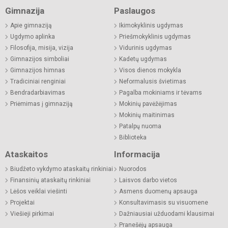
Gimnazija
Paslaugos
Apie gimnaziją
Ikimokyklinis ugdymas
Ugdymo aplinka
Priešmokyklinis ugdymas
Filosofija, misija, vizija
Vidurinis ugdymas
Gimnazijos simboliai
Kadetų ugdymas
Gimnazijos himnas
Visos dienos mokykla
Tradiciniai renginiai
Neformalusis švietimas
Bendradarbiavimas
Pagalba mokiniams ir tėvams
Priėmimas į gimnaziją
Mokinių pavėžėjimas
Mokinių maitinimas
Patalpų nuoma
Biblioteka
Ataskaitos
Informacija
Biudžeto vykdymo ataskaitų rinkiniai
Nuorodos
Finansinių ataskaitų rinkiniai
Laisvos darbo vietos
Lėšos veiklai viešinti
Asmens duomenų apsauga
Projektai
Konsultavimasis su visuomene
Viešieji pirkimai
Dažniausiai užduodami klausimai
Pranešėjų apsauga