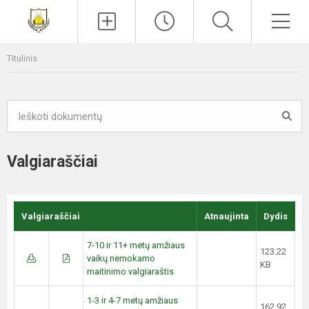
Paieška
Men
Titulinis
Valgiaraščiai
Valgiaraščiai
Atnaujinta
Dydis
7-10 ir 11+ metų amžiaus
123.22
vaikų nemokamo
KB
maitinimo valgiaraštis
1-3 ir 4-7 metų amžiaus
162.92