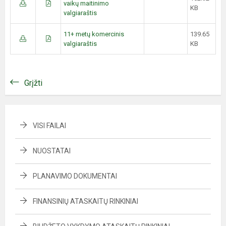
vaikų maitinimo
KB
valgiaraštis
11+ metų komercinis
139.65
valgiaraštis
KB
Grįžti
VISI FAILAI
NUOSTATAI
PLANAVIMO DOKUMENTAI
FINANSINIŲ ATASKAITŲ RINKINIAI