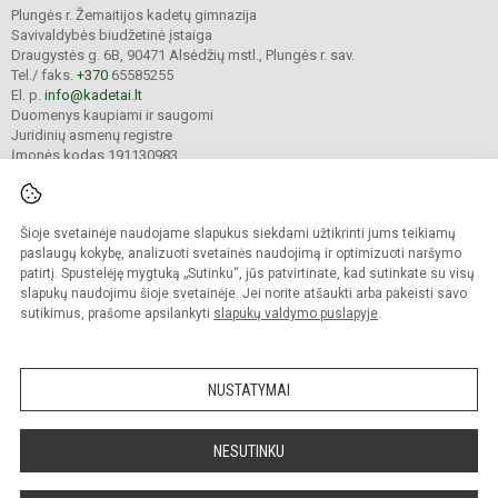
Plungės r. Žemaitijos kadetų gimnazija
Savivaldybės biudžetinė įstaiga
Draugystės g. 6B, 90471 Alsėdžių mstl., Plungės r. sav.
Tel./ faks.
+370
65585255
El. p.
info@kadetai.lt
Duomenys kaupiami ir saugomi
Juridinių asmenų registre
Įmonės kodas 191130983
Šioje svetainėje naudojame slapukus siekdami užtikrinti jums teikiamų
© 2025. Plungės r. Žemaitijos kadetų gimnazija. Visos teisės saugomos.
Kopijuoti turinį be raštiško įstaigos administracijos sutikimo griežtai draudžiama.
paslaugų kokybę, analizuoti svetainės naudojimą ir optimizuoti naršymo
patirtį. Spustelėję mygtuką „Sutinku“, jūs patvirtinate, kad sutinkate su visų
Prieinamumo paraiška
Slapukų valdymas
slapukų naudojimu šioje svetainėje. Jei norite atšaukti arba pakeisti savo
sutikimus, prašome apsilankyti
slapukų valdymo puslapyje
.
Sumanus būdas atnaujinti
mokyklos interneto
svetainę
NUSTATYMAI
NESUTINKU