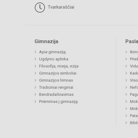
Tvarkaraščiai
Gimnazija
Pasl
Apie gimnaziją
Ikim
Ugdymo aplinka
Prie
Filosofija, misija, vizija
Vidu
Gimnazijos simboliai
Kad
Gimnazijos himnas
Viso
Tradiciniai renginiai
Nefo
Bendradarbiavimas
Paga
Priėmimas į gimnaziją
Moki
Moki
Pat
Bibl