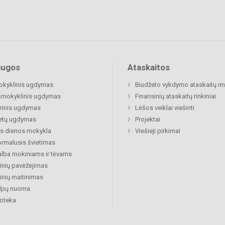
augos
Ataskaitos
okyklinis ugdymas
Biudžeto vykdymo ataskaitų rin
šmokyklinis ugdymas
Finansinių ataskaitų rinkiniai
rinis ugdymas
Lėšos veiklai viešinti
etų ugdymas
Projektai
s dienos mokykla
Viešieji pirkimai
rmalusis švietimas
lba mokiniams ir tėvams
nių pavėžėjimas
nių maitinimas
alpų nuoma
ioteka