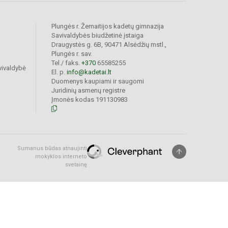
Plungės r. Žemaitijos kadetų gimnazija
Savivaldybės biudžetinė įstaiga
Draugystės g. 6B, 90471 Alsėdžių mstl.,
Plungės r. sav.
Tel./ faks.
+370
65585255
vivaldybė
El. p.
info@kadetai.lt
Duomenys kaupiami ir saugomi
Juridinių asmenų registre
Įmonės kodas 191130983
Sumanus būdas atnaujinti
mokyklos interneto
svetainę