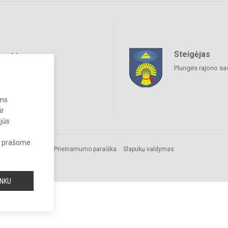
Steigėjas
raukime
Plungės rajono sa
ums
ir
 jūs
s, prašome
os.
Prieinamumo paraiška
Slapukų valdymas
INKU