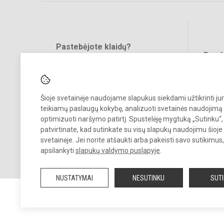
Pastebėjote klaidų?
Bend
Turite pasiūlymų?
RAŠYKITE
Šioje svetainėje naudojame slapukus siekdami užtikrinti j
teikiamų paslaugų kokybę, analizuoti svetainės naudojimą 
optimizuoti naršymo patirtį. Spustelėję mygtuką „Sutinku“,
patvirtinate, kad sutinkate su visų slapukų naudojimu šioje
svetainėje. Jei norite atšaukti arba pakeisti savo sutikimu
© 2025. Plungės r. Žemaitijos kadetų gimnazija. Visos teisės saugom
apsilankyti
slapukų valdymo puslapyje
.
Kopijuoti turinį be raštiško įstaigos administracijos sutikimo griežtai
draudžiama.
NUSTATYMAI
NESUTINKU
SUT