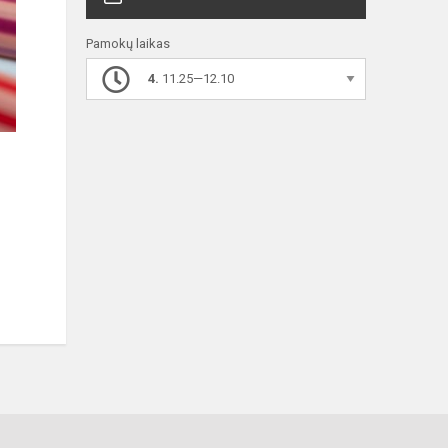
Pamokų laikas
4.
11.25—12.10