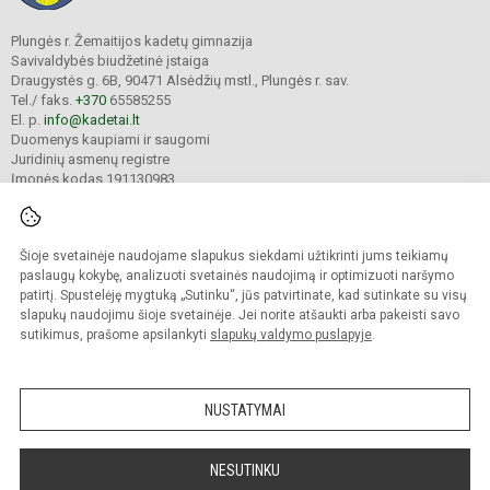
Plungės r. Žemaitijos kadetų gimnazija
Savivaldybės biudžetinė įstaiga
Draugystės g. 6B, 90471 Alsėdžių mstl., Plungės r. sav.
Tel./ faks.
+370
65585255
El. p.
info@kadetai.lt
Duomenys kaupiami ir saugomi
Juridinių asmenų registre
Įmonės kodas 191130983
Šioje svetainėje naudojame slapukus siekdami užtikrinti jums teikiamų
© 2025. Plungės r. Žemaitijos kadetų gimnazija. Visos teisės saugomos.
Kopijuoti turinį be raštiško įstaigos administracijos sutikimo griežtai draudžiama.
paslaugų kokybę, analizuoti svetainės naudojimą ir optimizuoti naršymo
patirtį. Spustelėję mygtuką „Sutinku“, jūs patvirtinate, kad sutinkate su visų
Prieinamumo paraiška
Slapukų valdymas
slapukų naudojimu šioje svetainėje. Jei norite atšaukti arba pakeisti savo
sutikimus, prašome apsilankyti
slapukų valdymo puslapyje
.
Sumanus būdas atnaujinti
mokyklos interneto
svetainę
NUSTATYMAI
NESUTINKU