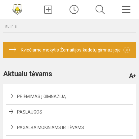
Paieška
Men
Titulinis
×
Kviečiame mokytis Žemaitijos kadetų gimnazijoje
Aktualu tėvams
PRIĖMIMAS Į GIMNAZIJĄ
PASLAUGOS
PAGALBA MOKINIAMS IR TĖVAMS