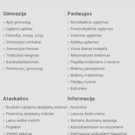
Gimnazija
Paslaugos
Apie gimnaziją
Ikimokyklinis ugdymas
Ugdymo aplinka
Priešmokyklinis ugdymas
Filosofija, misija, vizija
Vidurinis ugdymas
Gimnazijos simboliai
Kadetų ugdymas
Gimnazijos himnas
Visos dienos mokykla
Tradiciniai renginiai
Neformalusis švietimas
Bendradarbiavimas
Pagalba mokiniams ir tėvams
Priėmimas į gimnaziją
Mokinių pavėžėjimas
Mokinių maitinimas
Patalpų nuoma
Biblioteka
Ataskaitos
Informacija
Biudžeto vykdymo ataskaitų rinkiniai
Nuorodos
Finansinių ataskaitų rinkiniai
Laisvos darbo vietos
Lėšos veiklai viešinti
Asmens duomenų apsauga
Projektai
Konsultavimasis su visuomene
Viešieji pirkimai
Dažniausiai užduodami klausimai