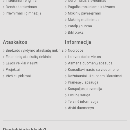
Tradiciniai renginiai
Neformalusis švietimas
Bendradarbiavimas
Pagalba mokiniams ir tėvams
Priėmimas į gimnaziją
Mokinių pavėžėjimas
Mokinių maitinimas
Patalpų nuoma
Biblioteka
Ataskaitos
Informacija
Biudžeto vykdymo ataskaitų rinkiniai
Nuorodos
Finansinių ataskaitų rinkiniai
Laisvos darbo vietos
Lėšos veiklai viešinti
Asmens duomenų apsauga
Projektai
Konsultavimasis su visuomene
Viešieji pirkimai
Dažniausiai užduodami klausimai
Pranešėjų apsauga
Korupcijos prevencija
Civilinė sauga
Teisinė informacija
Atviri duomenys
Pastebėjote klaidų?