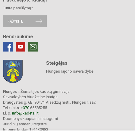
Turite pasiūlymų?
RAŠYKITE
Bendraukime
Steigėjas
Plungės rajono savivaldybė
Plungės r. Žemaitijos kadetų gimnazija
Savivaldybės biudžetinė įstaiga
Draugystės g. 6B, 90471 Alsėdžių mstl., Plungės r. sav.
Tel./ faks.
+370
65585255
El. p.
info@kadetai.lt
Duomenys kaupiami ir saugomi
Juridinių asmenų registre
Įmonės kodas 191130983