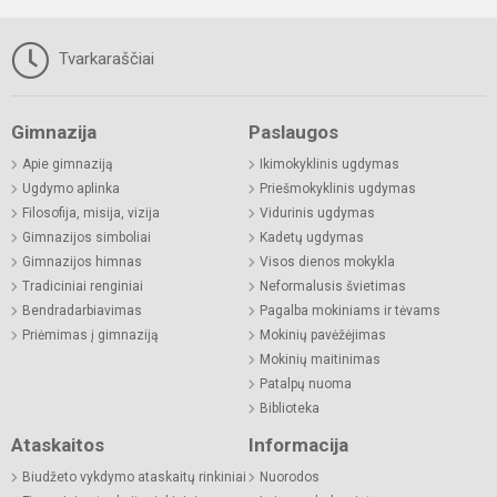
Tvarkaraščiai
Gimnazija
Paslaugos
Apie gimnaziją
Ikimokyklinis ugdymas
Ugdymo aplinka
Priešmokyklinis ugdymas
Filosofija, misija, vizija
Vidurinis ugdymas
Gimnazijos simboliai
Kadetų ugdymas
Gimnazijos himnas
Visos dienos mokykla
Tradiciniai renginiai
Neformalusis švietimas
Bendradarbiavimas
Pagalba mokiniams ir tėvams
Priėmimas į gimnaziją
Mokinių pavėžėjimas
Mokinių maitinimas
Patalpų nuoma
Biblioteka
Ataskaitos
Informacija
Biudžeto vykdymo ataskaitų rinkiniai
Nuorodos