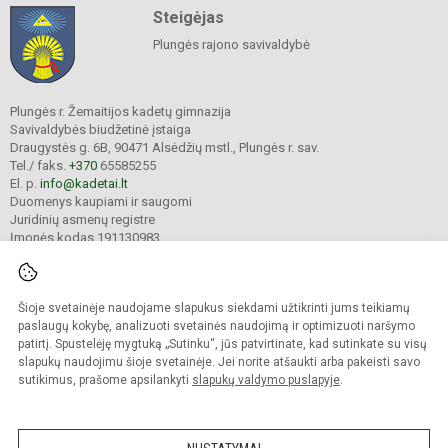
Steigėjas
Plungės rajono savivaldybė
Plungės r. Žemaitijos kadetų gimnazija
Savivaldybės biudžetinė įstaiga
Draugystės g. 6B, 90471 Alsėdžių mstl., Plungės r. sav.
Tel./ faks.
+370
65585255
El. p.
info@kadetai.lt
Duomenys kaupiami ir saugomi
Juridinių asmenų registre
Įmonės kodas 191130983
Šioje svetainėje naudojame slapukus siekdami užtikrinti jums teikiamų
© 2025. Plungės r. Žemaitijos kadetų gimnazija. Visos teisės saugomos.
Kopijuoti turinį be raštiško įstaigos administracijos sutikimo griežtai draudžiama.
paslaugų kokybę, analizuoti svetainės naudojimą ir optimizuoti naršymo
patirtį. Spustelėję mygtuką „Sutinku“, jūs patvirtinate, kad sutinkate su visų
Prieinamumo paraiška
Slapukų valdymas
slapukų naudojimu šioje svetainėje. Jei norite atšaukti arba pakeisti savo
sutikimus, prašome apsilankyti
slapukų valdymo puslapyje
.
Sumanus būdas atnaujinti
mokyklos interneto
svetainę