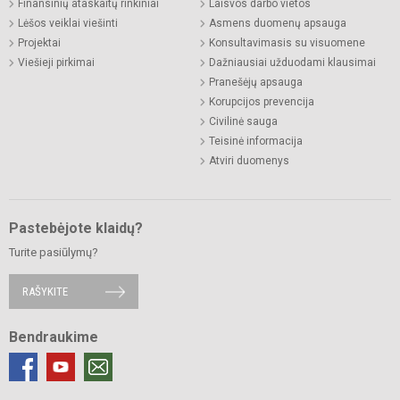
Finansinių ataskaitų rinkiniai
Laisvos darbo vietos
Lėšos veiklai viešinti
Asmens duomenų apsauga
Projektai
Konsultavimasis su visuomene
Viešieji pirkimai
Dažniausiai užduodami klausimai
Pranešėjų apsauga
Korupcijos prevencija
Civilinė sauga
Teisinė informacija
Atviri duomenys
Pastebėjote klaidų?
Turite pasiūlymų?
RAŠYKITE
Bendraukime