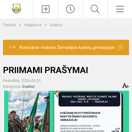
Paieška
Men
Titulinis
Naujienos
Svarbu!
×
Kviečiame mokytis Žemaitijos kadetų gimnazijoje
PRIIMAMI PRAŠYMAI
Paskelbta: 2026-02-20
Kategorija:
Svarbu!