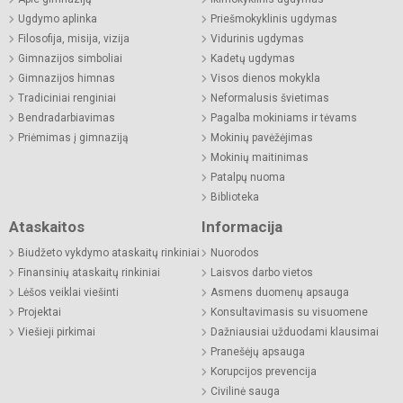
Ugdymo aplinka
Priešmokyklinis ugdymas
Filosofija, misija, vizija
Vidurinis ugdymas
Gimnazijos simboliai
Kadetų ugdymas
Gimnazijos himnas
Visos dienos mokykla
Tradiciniai renginiai
Neformalusis švietimas
Bendradarbiavimas
Pagalba mokiniams ir tėvams
Priėmimas į gimnaziją
Mokinių pavėžėjimas
Mokinių maitinimas
Patalpų nuoma
Biblioteka
Ataskaitos
Informacija
Biudžeto vykdymo ataskaitų rinkiniai
Nuorodos
Finansinių ataskaitų rinkiniai
Laisvos darbo vietos
Lėšos veiklai viešinti
Asmens duomenų apsauga
Projektai
Konsultavimasis su visuomene
Viešieji pirkimai
Dažniausiai užduodami klausimai
Pranešėjų apsauga
Korupcijos prevencija
Civilinė sauga