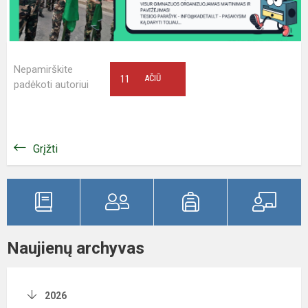
Nepamirškite
11
AČIŪ
padėkoti autoriui
Grįžti
Naujienų archyvas
2026