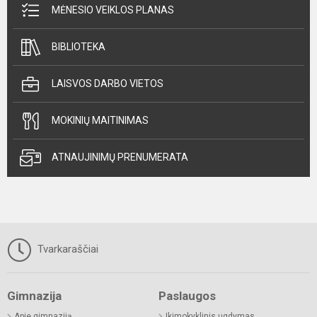
MĖNESIO VEIKLOS PLANAS
BIBLIOTEKA
LAISVOS DARBO VIETOS
MOKINIŲ MAITINIMAS
ATNAUJINIMŲ PRENUMERATA
Tvarkaraščiai
Gimnazija
Paslaugos
Apie gimnaziją
Ikimokyklinis ugdymas