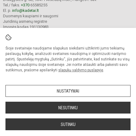
Tel./ faks.
+370
65585255
El. p.
info@kadetai.lt
Duomenys kaupiami ir saugomi
Juridinių asmenų registre
Įmonės kodas 191130983
Šioje svetainėje naudojame slapukus siekdami užtikrinti jums teikiamų
© 2025. Plungės r. Žemaitijos kadetų gimnazija. Visos teisės saugomos.
Kopijuoti turinį be raštiško įstaigos administracijos sutikimo griežtai draudžiama.
paslaugų kokybę, analizuoti svetainės naudojimą ir optimizuoti naršymo
patirtį. Spustelėję mygtuką „Sutinku“, jūs patvirtinate, kad sutinkate su visų
Prieinamumo paraiška
Slapukų valdymas
slapukų naudojimu šioje svetainėje. Jei norite atšaukti arba pakeisti savo
sutikimus, prašome apsilankyti
slapukų valdymo puslapyje
.
Sumanus būdas atnaujinti
mokyklos interneto
svetainę
NUSTATYMAI
NESUTINKU
SUTINKU