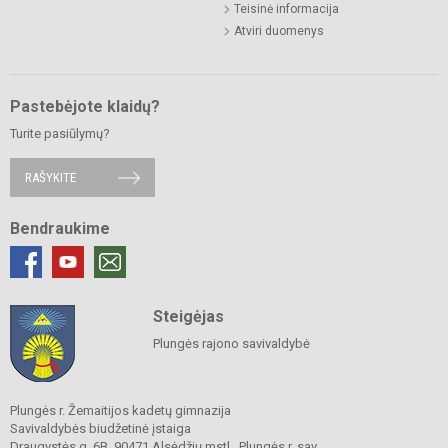
Teisinė informacija
Atviri duomenys
Pastebėjote klaidų?
Turite pasiūlymų?
RAŠYKITE
Bendraukime
Steigėjas
Plungės rajono savivaldybė
Plungės r. Žemaitijos kadetų gimnazija
Savivaldybės biudžetinė įstaiga
Draugystės g. 6B, 90471 Alsėdžių mstl., Plungės r. sav.